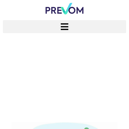
Prevom : le
partenaire pour la
mise en œuvre et le
suivi de votre
certification
ISO14001 !