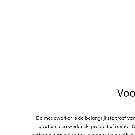
Erg
Voo
De medewerker is de belangrijkste troef va
gaat om een werkplek, product of ruimte. D
verhogen van het gebruiksgemak en de efficië