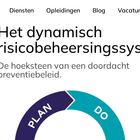
Diensten
Opleidingen
Blog
Vacatu
Het dynamisch
risicobeheersingssy
De hoeksteen van een doordacht
preventiebeleid.