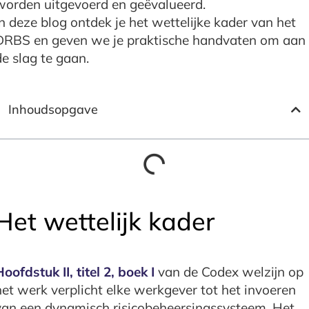
worden uitgevoerd en geëvalueerd.
In deze blog ontdek je het wettelijke kader van het
DRBS en geven we je praktische handvaten om aan
de slag te gaan.
Inhoudsopgave
Het wettelijk kader
Hoofdstuk II, titel 2, boek I
van de Codex welzijn op
het werk verplicht elke werkgever tot het invoeren
van een dynamisch risicobeheersingssysteem. Het