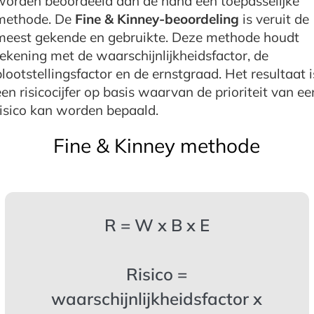
worden beoordeeld aan de hand een toepasselijke
methode. De
Fine & Kinney-beoordeling
is veruit de
meest gekende en gebruikte. Deze methode houdt
rekening met de waarschijnlijkheidsfactor, de
blootstellingsfactor en de ernstgraad. Het resultaat i
een risicocijfer op basis waarvan de prioriteit van ee
risico kan worden bepaald.
Fine & Kinney methode
R = W x B x E
Risico =
waarschijnlijkheidsfactor x