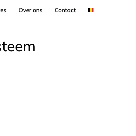
res
Over ons
Contact
steem